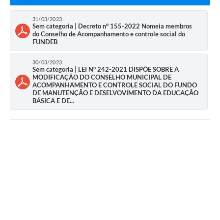
Editais
31/03/2023
Links
Sem categoria | Decreto n° 155-2022 Nomeia membros
do Conselho de Acompanhamento e controle social do
Serviços Online
FUNDEB
Telefones Úteis
30/03/2023
Sem categoria | LEI N° 242-2021 DISPÕE SOBRE A
MODIFICAÇÃO DO CONSELHO MUNICIPAL DE
A Prefeitura
ACOMPANHAMENTO E CONTROLE SOCIAL DO FUNDO
DE MANUTENÇÃO E DESELVOVIMENTO DA EDUCAÇÃO
Enquete
BÁSICA E DE...
Jornal
Agenda
SIC
Diário Oficial
Contato