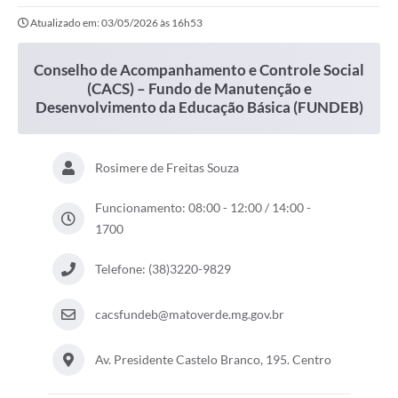
Manutenção e Desenvolvimento da Educação Básica (FUNDEB)
Atualizado em: 03/05/2026 às 16h53
LEI ALDIR BLANC
Concursos Realizados
Conselho de Acompanhamento e Controle Social
(CACS) – Fundo de Manutenção e
Cidade
Desenvolvimento da Educação Básica (FUNDEB)
FAQ
Rosimere de Freitas Souza
Lei Complementar 195 - Paulo Gustavo
Cidadão
Funcionamento: 08:00 - 12:00 / 14:00 -
1700
Contratos
Telefone: (38)3220-9829
Ouvidoria
Sala Mineira do Empreendedor
cacsfundeb@matoverde.mg.gov.br
Galeria de Fotos
Av. Presidente Castelo Branco, 195. Centro
Audiências Públicas