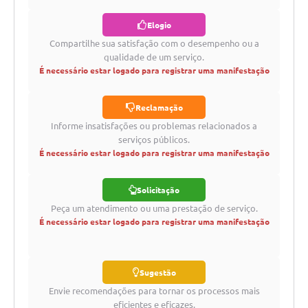
Editais
Elogio
Links
Compartilhe sua satisfação com o desempenho ou a
Serviços Online
qualidade de um serviço.
É necessário estar logado para registrar uma manifestação
Telefones Úteis
Reclamação
A Prefeitura
Informe insatisfações ou problemas relacionados a
Enquete
serviços públicos.
É necessário estar logado para registrar uma manifestação
Jornal
Agenda
Solicitação
Peça um atendimento ou uma prestação de serviço.
SIC
É necessário estar logado para registrar uma manifestação
Diário Oficial
Contato
Sugestão
Envie recomendações para tornar os processos mais
eficientes e eficazes.