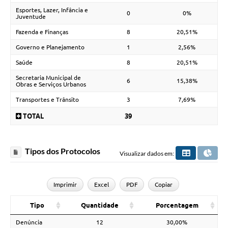
Esportes, Lazer, Infância e
0
0%
Juventude
Fazenda e Finanças
8
20,51%
Governo e Planejamento
1
2,56%
Saúde
8
20,51%
Secretaria Municipal de
6
15,38%
Obras e Serviços Urbanos
Transportes e Trânsito
3
7,69%
TOTAL
39
Tipos dos Protocolos
Visualizar dados em:
Imprimir
Excel
PDF
Copiar
Tipo
Quantidade
Porcentagem
Denúncia
12
30,00%