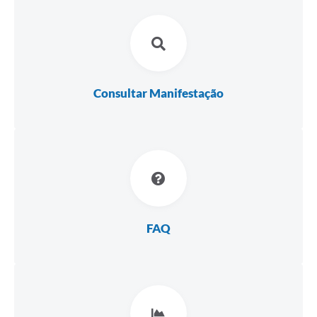
LEI ALDIR BLANC
Concursos Realizados
Cidade
Consultar Manifestação
FAQ
Lei Complementar 195 - Paulo Gustavo
Cidadão
Contratos
Ouvidoria
FAQ
Sala Mineira do Empreendedor
Galeria de Fotos
Audiências Públicas