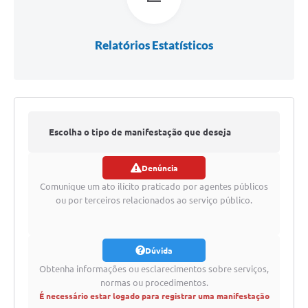
Arquivos para Download
Carta de Serviços
Relatórios Estatísticos
Notícias
Turismo
Obras
Escolha o tipo de manifestação que deseja
Conselhos
Denúncia
Galeria de Vídeos
registrar
Comunique um ato ilícito praticado por agentes públicos
Secretarias
ou por terceiros relacionados ao serviço público.
Projetos
Dúvida
Contas Públicas
Obtenha informações ou esclarecimentos sobre serviços,
Legislação
normas ou procedimentos.
É necessário estar logado para registrar uma manifestação