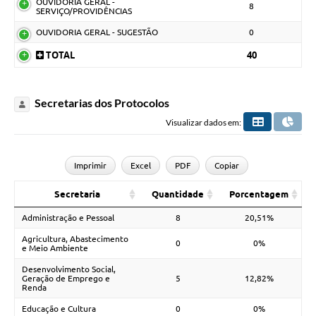
OUVIDORIA GERAL -
8
SERVIÇO/PROVIDÊNCIAS
OUVIDORIA GERAL - SUGESTÃO
0
TOTAL
40
Secretarias dos Protocolos
Visualizar dados em:
Imprimir
Excel
PDF
Copiar
Secretaria
Quantidade
Porcentagem
Administração e Pessoal
8
20,51%
Agricultura, Abastecimento
0
0%
e Meio Ambiente
Desenvolvimento Social,
Geração de Emprego e
5
12,82%
Renda
Educação e Cultura
0
0%