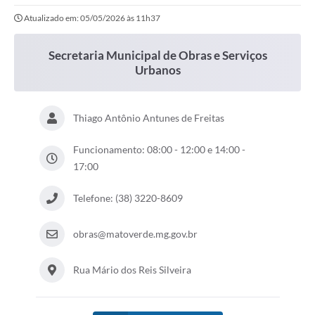
Atualizado em: 05/05/2026 às 11h37
LEI ALDIR BLANC
Concursos Realizados
Secretaria Municipal de Obras e Serviços
Urbanos
Cidade
FAQ
Thiago Antônio Antunes de Freitas
Lei Complementar 195 - Paulo Gustavo
Funcionamento: 08:00 - 12:00 e 14:00 -
Cidadão
17:00
Contratos
Telefone: (38) 3220-8609
Ouvidoria
obras@matoverde.mg.gov.br
Sala Mineira do Empreendedor
Rua Mário dos Reis Silveira
Galeria de Fotos
Audiências Públicas