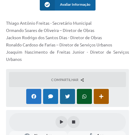
Avaliar Informação
Arquivos para Download
Carta de Serviços
Thiago Antônio Freitas - Secretário Municipal
Notícias
Ormando Soares de Oliveira – Diretor de Obras
Jackson Rodrigo dos Santos Dias - Diretor de Obras
Turismo
Ronaldo Cardoso de Farias – Diretor de Serviços Urbanos
Joaquim Nascimento de Freitas Junior - Diretor de Serviços
Obras
Urbanos
Conselhos
Galeria de Vídeos
COMPARTILHAR
Secretarias
Projetos
Contas Públicas
Legislação