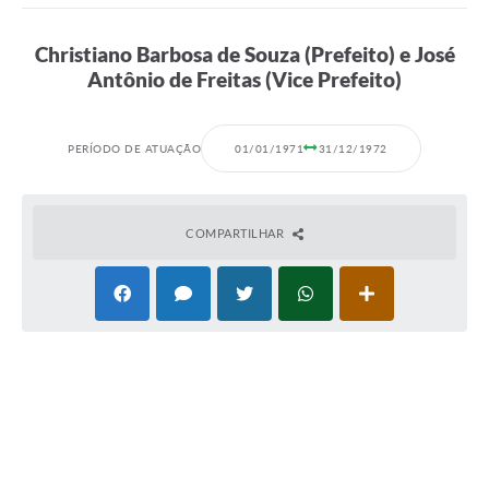
LEI ALDIR BLANC
Christiano Barbosa de Souza (Prefeito) e José
Antônio de Freitas (Vice Prefeito)
Concursos Realizados
Cidade
PERÍODO DE ATUAÇÃO
01/01/1971
31/12/1972
FAQ
Lei Complementar 195 - Paulo Gustavo
COMPARTILHAR
Cidadão
Contratos
Ouvidoria
Sala Mineira do Empreendedor
Galeria de Fotos
Audiências Públicas