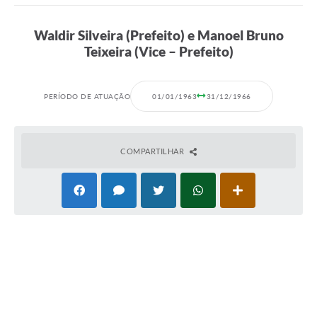
LEI ALDIR BLANC
Waldir Silveira (Prefeito) e Manoel Bruno
Teixeira (Vice – Prefeito)
Concursos Realizados
Cidade
PERÍODO DE ATUAÇÃO
01/01/1963
31/12/1966
FAQ
Lei Complementar 195 - Paulo Gustavo
COMPARTILHAR
Cidadão
Contratos
Ouvidoria
Sala Mineira do Empreendedor
Galeria de Fotos
Audiências Públicas