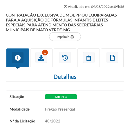
AQUISIÇÃO DE FÓRMULAS INFANTIS E LEITES ESPECIAIS PARA...
Atualizado em: 09/08/2022 às 09h56
LEI ALDIR BLANC
CONTRATAÇÃO EXCLUSIVA DE ME/EPP OU EQUIPARADAS
PARA A AQUISIÇÃO DE FÓRMULAS INFANTIS E LEITES
Concursos Realizados
ESPECIAIS PARA ATENDIMENTO DAS SECRETARIAS
MUNICIPAIS DE MATO VERDE-MG
Cidade
Imprimir
FAQ
1
Lei Complementar 195 - Paulo Gustavo
Cidadão
Detalhes
Contratos
Ouvidoria
Situação
ABERTO
Sala Mineira do Empreendedor
Modalidade
Pregão Presencial
Galeria de Fotos
Nº da Licitação
40/2022
Audiências Públicas