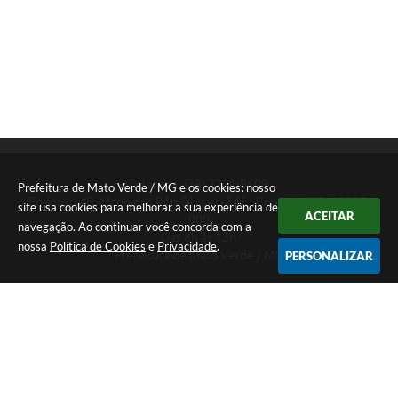
Telefone: (38) 3220-8609
Prefeitura de Mato Verde / MG e os cookies: nosso
Endereço: R. Mario dos Réis Silveira, 345 - Centro | CEP: 39527-
site usa cookies para melhorar a sua experiência de
ACEITAR
000
navegação. Ao continuar você concorda com a
Das 8h ás 12h
nossa
Política de Cookies
e
Privacidade
.
Prefeitura de Mato Verde / MG
PERSONALIZAR
Versão do Sistema:
3.5.3 - 19/06/2026
Portal atualizado em:
06/08/2026 10:53
Dados Abertos