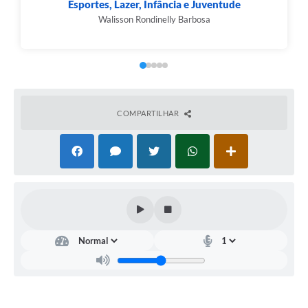
Editais
Esportes, Lazer, Infância e Juventude
Walisson Rondinelly Barbosa
Links
Serviços Online
Telefones Úteis
A Prefeitura
COMPARTILHAR
Enquete
Jornal
Agenda
SIC
Diário Oficial
Contato