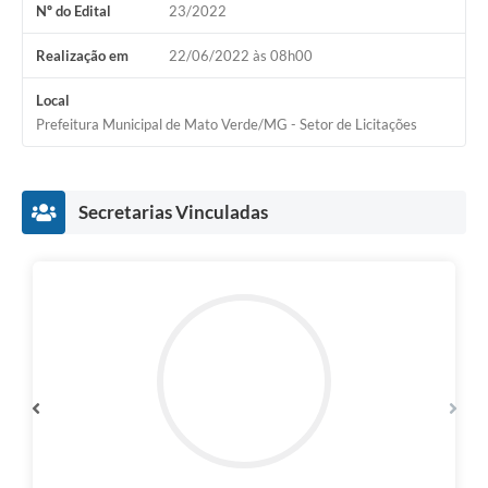
Nº do Edital
23/2022
Arquivos para Download
Realização em
22/06/2022 às 08h00
Carta de Serviços
Local
Notícias
Prefeitura Municipal de Mato Verde/MG - Setor de Licitações
Turismo
Obras
Secretarias Vinculadas
Conselhos
Galeria de Vídeos
Secretarias
Projetos
Contas Públicas
Legislação