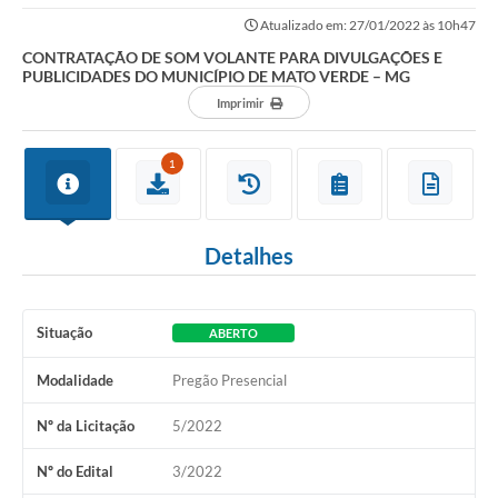
DO MUNICÍPIO DE MATO VERDE – MG
Atualizado em: 27/01/2022 às 10h47
LEI ALDIR BLANC
CONTRATAÇÃO DE SOM VOLANTE PARA DIVULGAÇÕES E
PUBLICIDADES DO MUNICÍPIO DE MATO VERDE – MG
Concursos Realizados
Imprimir
Cidade
1
FAQ
Lei Complementar 195 - Paulo Gustavo
Detalhes
Cidadão
Contratos
Situação
ABERTO
Ouvidoria
Modalidade
Pregão Presencial
Sala Mineira do Empreendedor
Nº da Licitação
5/2022
Galeria de Fotos
Nº do Edital
3/2022
Audiências Públicas