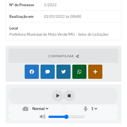
Nº do Processo
5/2022
Arquivos para Download
Carta de Serviços
Realização em
02/02/2022 às 08h00
Notícias
Local
Prefeitura Municipal de Mato Verde/MG - Setor de Licitações
Turismo
Obras
COMPARTILHAR
Conselhos
Galeria de Vídeos
Secretarias
Projetos
Contas Públicas
Legislação